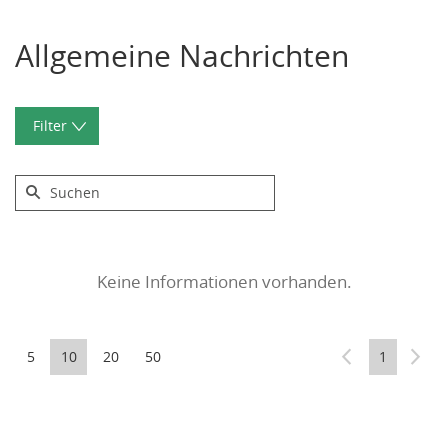
Datentabelle mit 0 Zeilen und 10 Spalten
Allgemeine Nachrichten
Filter
Anhänge
Absender
vorhanden
Keine Informationen vorhanden.
Anwenden
Zurücksetzen
5
10
20
50
1